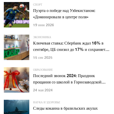
СПОРТ
Пуэрта о победе над Узбекистаном:
«Доминировали в центре поля»
19 июн 2026
ЭКОНОМИКА
Ключевая ставка: Сбербанк ждал 16% в
сентябре, ЦБ снизил до 17% и сохраняет
жесткий курс
15 сен 2025
ОБРАЗОВАНИЕ
Последний звонок 2024: Праздник
прощания со школой в Горнозаводской
школе
24 мая 2024
НАУКА И ЗДОРОВЬЕ
Следы кокаина в бразильских акулах