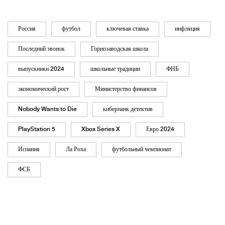
Россия
футбол
ключевая ставка
инфляция
Последний звонок
Горнозаводская школа
выпускники 2024
школьные традиции
ФНБ
экономический рост
Министерство финансов
Nobody Wants to Die
киберпанк детектив
PlayStation 5
Xbox Series X
Евро 2024
Испания
Ла Роха
футбольный чемпионат
ФСБ