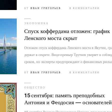
премии.
ОТ
ИВАН ГРИГОРЬЕВ
0 КОММЕНТАРИИ
ЭКОНОМИКА
Спуск коффердама отложен: график
Ленского моста скрыт
Отложен спуск коффердама Ленского моста в Якутии, гр
держат в секрете. Вице‑премьер Трутнев уверяет в соблю
сроков, но эксперты предупреждают о финансовых риска
ОТ
ИВАН ГРИГОРЬЕВ
0 КОММЕНТАРИИ
ОБЩЕСТВО
15 сентября: память преподобных
Антония и Феодосия — основателей
Киево‑Печерской лавры