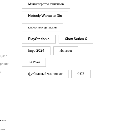
Министерство финансов
Nobody Wants to Die
киберпанк детектив
PlayStation 5
Xbox Series X
Евро 2024
Испания
афик
Ла Роха
дении
х.
футбольный чемпионат
ФСБ