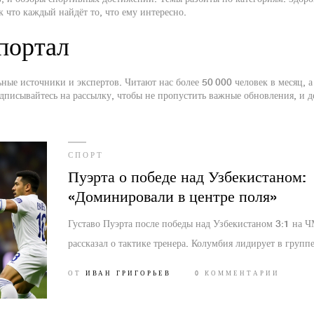
к что каждый найдёт то, что ему интересно.
портал
ые источники и экспертов. Читают нас более 50 000 человек в месяц, а
дписывайтесь на рассылку, чтобы не пропустить важные обновления, и д
СПОРТ
Пуэрта о победе над Узбекистаном:
«Доминировали в центре поля»
Густаво Пуэрта после победы над Узбекистаном 3:1 на 
рассказал о тактике тренера. Колумбия лидирует в группе
ОТ
ИВАН ГРИГОРЬЕВ
0 КОММЕНТАРИИ