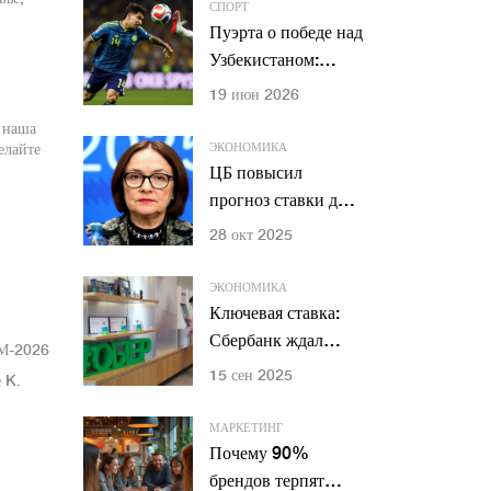
трансфера
СПОРТ
Пуэрта о победе над
Узбекистаном:
«Доминировали в
19 июн 2026
центре поля»
 наша
ЭКОНОМИКА
елайте
ЦБ повысил
прогноз ставки до
15%: Набиуллина
28 окт 2025
предупредила о
лавине инфляции
ЭКОНОМИКА
при резком
Ключевая ставка:
смягчении
Сбербанк ждал
ЧМ-2026
16% в сентябре, ЦБ
15 сен 2025
 K.
снизил до 17% и
сохраняет жесткий
МАРКЕТИНГ
курс
Почему 90%
брендов терпят