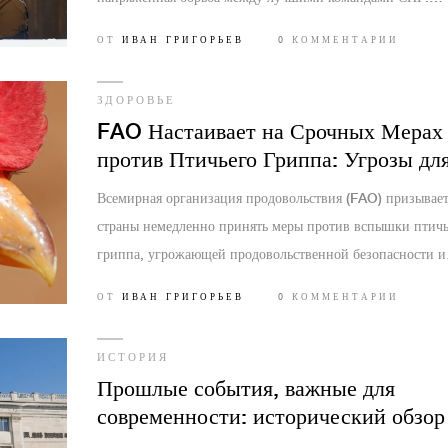
Организатором выступает Winline. Даты и участники пок
ОТ
ИВАН ГРИГОРЬЕВ
0 КОММЕНТАРИИ
неизвестны, но зрителей ждёт захватывающее зрелище.
ЗДОРОВЬЕ
FAO Настаивает на Срочных Мерах
против Птичьего Гриппа: Угрозы дл
Продуктовой Безопасности и Здоров
Всемирная организация продовольствия (FAO) призывае
страны немедленно принять меры против вспышки птичь
гриппа, угрожающей продовольственной безопасности и
здоровью животных и людей. Эта чрезвычайная ситуация
ОТ
ИВАН ГРИГОРЬЕВ
0 КОММЕНТАРИИ
требует координированных усилий властей, фермеров и
ветеринаров.
ИСТОРИЯ
Прошлые события, важные для
современности: исторический обзор