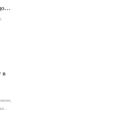
до
с
-
,
анности
 в
 менее,
ья
я
я