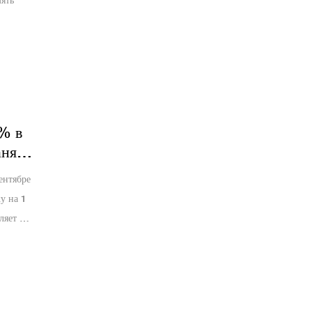
ять
% в
аняет
ентябре
у на 1
ляет о
к 4% в
ает: