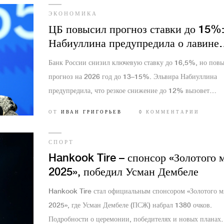
ЭКОНОМИКА
ЦБ повысил прогноз ставки до 15%
Набиуллина предупредила о лавине
инфляции при резком смягчении
Банк России снизил ключевую ставку до 16,5%, но пов
прогноз на 2026 год до 13–15%. Эльвира Набиуллина
предупредила, что резкое снижение до 12% вызовет
лавинообразную инфляцию и обвал рубля — как в 1990-
ОТ
ИВАН ГРИГОРЬЕВ
0 КОММЕНТАРИИ
СПОРТ
Hankook Tire – спонсор «Золотого 
2025», победил Усман Дембеле
Hankook Tire стал официальным спонсором «Золотого м
2025», где Усман Дембеле (ПСЖ) набрал 1380 очков.
Подробности о церемонии, победителях и новых планах