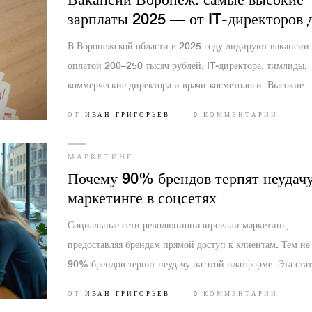
Вакансии Воронеж: самые высокие
зарплаты 2025 — от IT-директоров 
косметологов
В Воронежской области в 2025 году лидируют вакансии 
оплатой 200–250 тысяч рублей: IT‑директора, тимлиды,
коммерческие директора и врачи-косметологи. Высокие
зарплаты также у геодезистов, процесс-инженеров и авто
ОТ
ИВАН ГРИГОРЬЕВ
0 КОММЕНТАРИИ
механиков по грузовой технике. В росте — строительство
медицина, IT и логистика. В обзоре — требования, обяз
МАРКЕТИНГ
и на что реально можно рассчитывать соискателям.
Почему 90% брендов терпят неудачу
маркетинге в соцсетях
Социальные сети революционизировали маркетинг,
предоставляя брендам прямой доступ к клиентам. Тем не
90% брендов терпят неудачу на этой платформе. Эта стат
исследует причины таких провалов, начиная от отсутстви
ОТ
ИВАН ГРИГОРЬЕВ
0 КОММЕНТАРИИ
индивидуальности бренда до неграмотного использовани