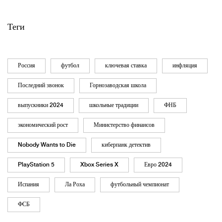
Теги
Россия
футбол
ключевая ставка
инфляция
Последний звонок
Горнозаводская школа
выпускники 2024
школьные традиции
ФНБ
экономический рост
Министерство финансов
Nobody Wants to Die
киберпанк детектив
PlayStation 5
Xbox Series X
Евро 2024
Испания
Ла Роха
футбольный чемпионат
ФСБ