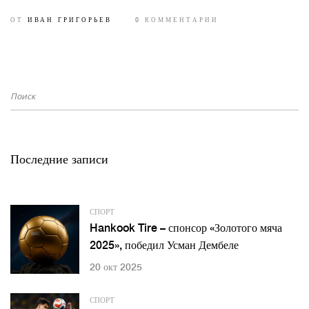
звонок и трогательные речи, которые затронули каждого
ОТ
ИВАН ГРИГОРЬЕВ
0 КОММЕНТАРИИ
присутствующего. Выпускники получили награды и подарки,
символизируя окончание школьных лет и начало новой жизни.
Последние записи
СПОРТ
Hankook Tire – спонсор «Золотого мяча
2025», победил Усман Дембеле
20 окт 2025
СПОРТ