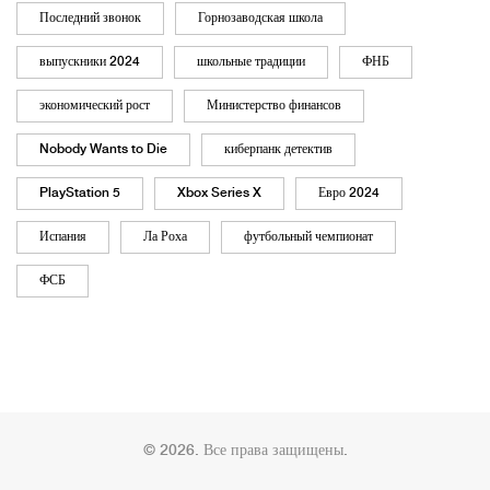
Последний звонок
Горнозаводская школа
выпускники 2024
школьные традиции
ФНБ
экономический рост
Министерство финансов
Nobody Wants to Die
киберпанк детектив
PlayStation 5
Xbox Series X
Евро 2024
Испания
Ла Роха
футбольный чемпионат
ФСБ
© 2026. Все права защищены.