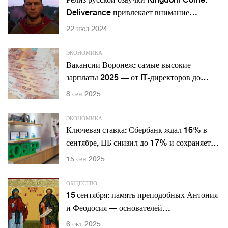
Релиз русской озвучки Kingdom Come:
Deliverance привлекает внимание
геймеров
22 июл 2024
ЭКОНОМИКА
Вакансии Воронеж: самые высокие
зарплаты 2025 — от IT-директоров до
косметологов
8 сен 2025
ЭКОНОМИКА
Ключевая ставка: Сбербанк ждал 16% в
сентябре, ЦБ снизил до 17% и сохраняет
жесткий курс
15 сен 2025
ОБЩЕСТВО
15 сентября: память преподобных Антония
и Феодосия — основателей
Киево‑Печерской лавры
6 окт 2025