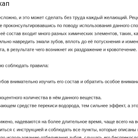
кап
сложно, и это может сделать без труда каждый желающий. Реце
 проконсультировавшись по поводу использования данного спос
её состав входит много разных химических элементов, таких, ка
ьно навредить эмали зубов, вплоть до её потускнения и измен
а, в результате чего возникнет их раздражение и кровотечение.
мо соблюдать правила:
бов внимательно изучить его состав и обратить особое вниман
роцентного количества в нём данного вещества.
ющем средстве перекиси водорода, тем сильнее эффект, а это 
ижено, надеваются на более длительное время, чаще всего на в
ться с инструкцией и соблюдать все пункты, которые описаны 
по использованию отбеливания зубов, слушать его беспрекосл