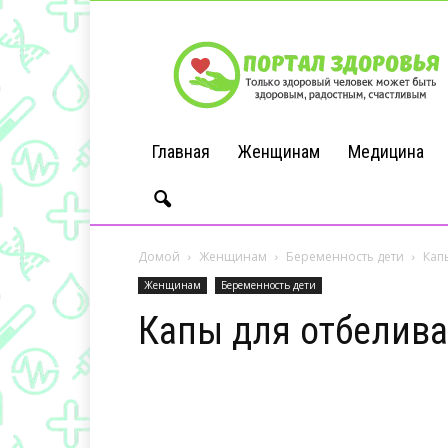
Портал
Здоровья
Главная
Женщинам
Медицина
Домой
Женщинам
Беременность дети
Кап
Женщинам
Беременность дети
Капы для отбелива