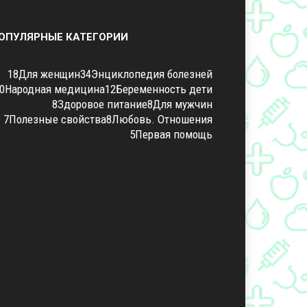
ОПУЛЯРНЫЕ КАТЕГОРИИ
18
Для женщин
34
Энциклопедия болезней
0
Народная медицина
12
Беременность дети
8
Здоровое питание
8
Для мужчин
7
Полезные свойства
8
Любовь. Отношения
5
Первая помощь