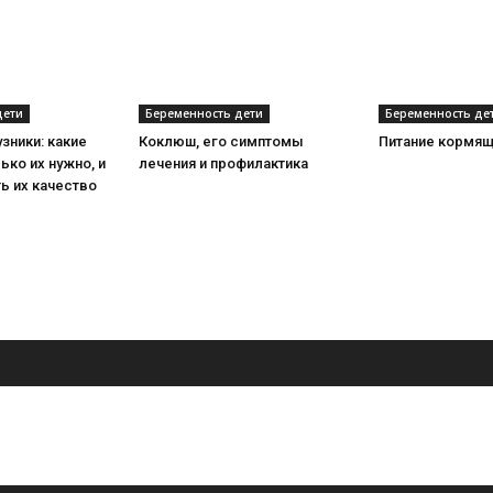
дети
Беременность дети
Беременность де
зники: какие
Коклюш, его симптомы
Питание кормящ
ько их нужно, и
лечения и профилактика
ь их качество