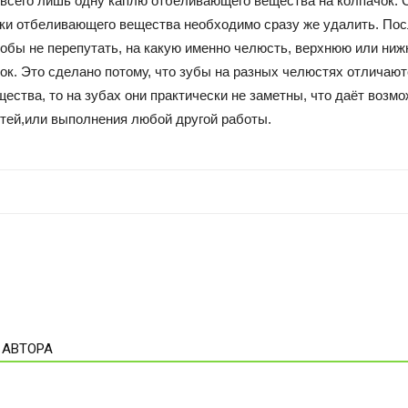
ь всего лишь одну каплю отбеливающего вещества на колпачок. 
шки отбеливающего вещества необходимо сразу же удалить. Посл
Чтобы не перепутать, на какую именно челюсть, верхнюю или ниж
ок. Это сделано потому, что зубы на разных челюстях отличаютс
щества, то на зубах они практически не заметны, что даёт возмо
тей,или выполнения любой другой работы.
 АВТОРА