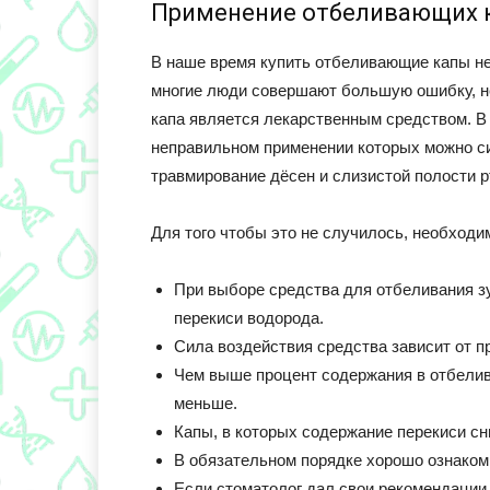
Применение отбеливающих 
В наше время купить отбеливающие капы не
многие люди совершают большую ошибку, не
капа является лекарственным средством. В 
неправильном применении которых можно сил
травмирование дёсен и слизистой полости рт
Для того чтобы это не случилось, необходи
При выборе средства для отбеливания зу
перекиси водорода.
Сила воздействия средства зависит от п
Чем выше процент содержания в отбелива
меньше.
Капы, в которых содержание перекиси сн
В обязательном порядке хорошо ознакоми
Если стоматолог дал свои рекомендации 