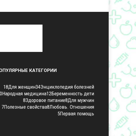
ОПУЛЯРНЫЕ КАТЕГОРИИ
18
Для женщин
34
Энциклопедия болезней
0
Народная медицина
12
Беременность дети
8
Здоровое питание
8
Для мужчин
7
Полезные свойства
8
Любовь. Отношения
5
Первая помощь