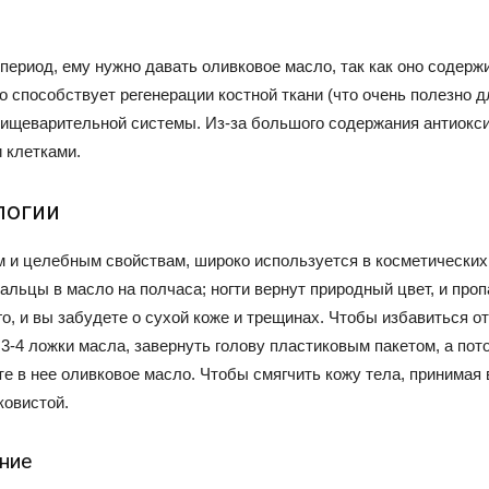
ериод, ему нужно давать оливковое масло, так как оно содержи
 способствует регенерации костной ткани (что очень полезно д
ищеварительной системы. Из-за большого содержания антиокс
 клетками.
логии
м и целебным свойствам, широко используется в косметических
пальцы в масло на полчаса; ногти вернут природный цвет, и про
го, и вы забудете о сухой коже и трещинах. Чтобы избавиться о
 3-4 ложки масла, завернуть голову пластиковым пакетом, а по
е в нее оливковое масло. Чтобы смягчить кожу тела, принимая 
ковистой.
ние