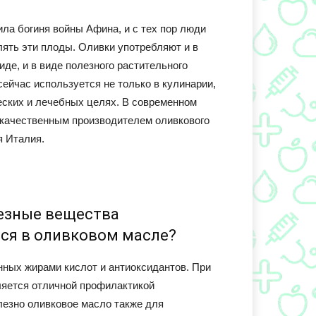
ла богиня войны Афина, и с тех пор люди
лять эти плоды. Оливки употребляют и в
де, и в виде полезного растительного
сейчас используется не только в кулинарии,
ческих и лечебных целях. В современном
 качественным производителем оливкового
я Италия.
езные вещества
ся в оливковом масле?
нных жирами кислот и антиоксидантов. При
вляется отличной профилактикой
лезно оливковое масло также для