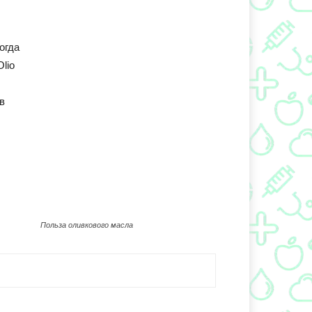
огда
lio
в
Польза оливкового масла