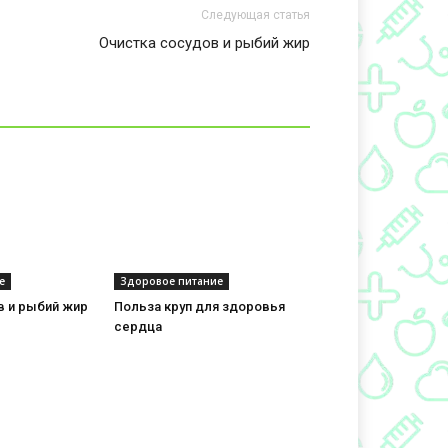
Следующая статья
Очистка сосудов и рыбий жир
е
Здоровое питание
в и рыбий жир
Польза круп для здоровья
сердца