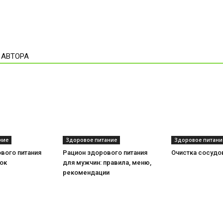
 АВТОРА
ние
Здоровое питание
Здоровое питани
вого питания
Рацион здорового питания
Очистка сосудо
ок
для мужчин: правила, меню,
рекомендации