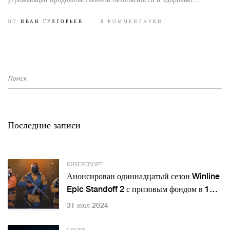
угрожающей продовольственной безопасности и здоровью
животных и людей. Эта чрезвычайная ситуация требует
ОТ
ИВАН ГРИГОРЬЕВ
0 КОММЕНТАРИИ
координированных усилий властей, фермеров и ветеринаров.
Последние записи
КИБЕРСПОРТ
Анонсирован одиннадцатый сезон Winline
Epic Standoff 2 с призовым фондом в 1
миллион рублей
31 июл 2024