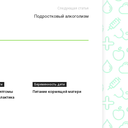
Следующая статья
Подростковый алкоголизм
ти
Беременность дети
имптомы
Питание кормящей матери
илактика