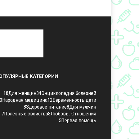
ОПУЛЯРНЫЕ КАТЕГОРИИ
18
Для женщин
34
Энциклопедия болезней
0
Народная медицина
12
Беременность дети
8
Здоровое питание
8
Для мужчин
7
Полезные свойства
8
Любовь. Отношения
5
Первая помощь