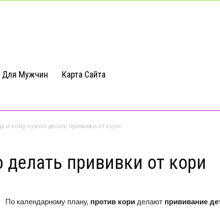
Для Мужчин
Карта Сайта
да и кому нужно делать прививки от кори
о делать прививки от кори
По календарному плану,
против кори
делают
прививание
де