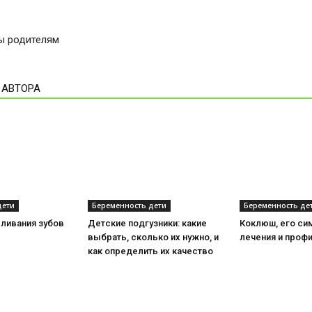
ты родителям
 АВТОРА
дети
Беременность дети
Беременность де
ливания зубов
Детские подгузники: какие
Коклюш, его с
выбрать, сколько их нужно, и
лечения и проф
как определить их качество