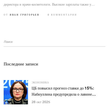
директора и врачи-косметологи. Высокие зарплаты также у
геодезистов, процесс-инженеров и авто-механиков по грузовой
ОТ
ИВАН ГРИГОРЬЕВ
0 КОММЕНТАРИИ
технике. В росте — строительство, медицина, IT и логистика. В
обзоре — требования, обязанности и на что реально можно
рассчитывать соискателям.
Последние записи
ЭКОНОМИКА
ЦБ повысил прогноз ставки до 15%:
Набиуллина предупредила о лавине
инфляции при резком смягчении
28 окт 2025