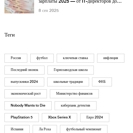
зарплаты 2025 — от IT-директоров до
косметологов
8 сен 2025
Теги
Россия
футбол
ключевая ставка
инфляция
Последний звонок
Горнозаводская школа
выпускники 2024
школьные традиции
ФНБ
экономический рост
Министерство финансов
Nobody Wants to Die
киберпанк детектив
PlayStation 5
Xbox Series X
Евро 2024
Испания
Ла Роха
футбольный чемпионат