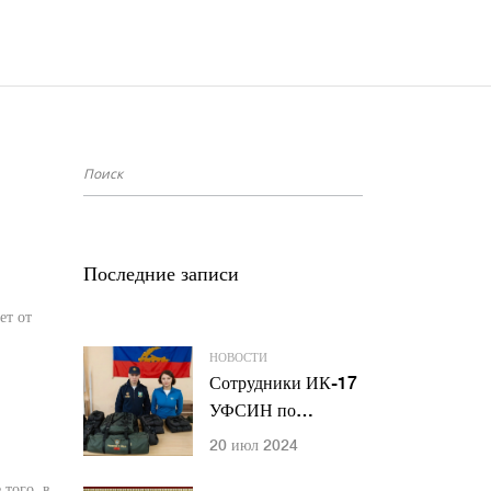
Последние записи
ет от
НОВОСТИ
Сотрудники ИК-17
УФСИН по
Мурманской
20 июл 2024
области передали
того, в