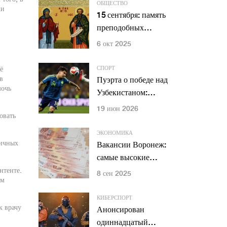
тактические сумки
ОБЩЕСТВО
ли
участникам
15 сентября: память
спецоперации
преподобных
Антония и
6 окт 2025
Феодосия —
основателей
СПОРТ
ё
Киево‑Печерской
в
Пуэрта о победе над
мочь
лавры
Узбекистаном:
«Доминировали в
19 июн 2026
овать
центре поля»
ЭКОНОМИКА
личных
Вакансии Воронеж:
самые высокие
зарплаты 2025 —
нтенте.
8 сен 2025
ом
от IT-директоров до
косметологов
КИБЕРСПОРТ
к врачу
Анонсирован
одиннадцатый