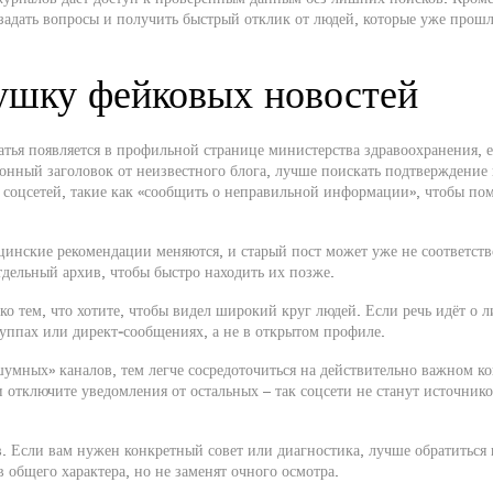
задать вопросы и получить быстрый отклик от людей, которые уже прош
вушку фейковых новостей
атья появляется в профильной странице министерства здравоохранения, е
онный заголовок от неизвестного блога, лучше поискать подтверждение 
 соцсетей, такие как «сообщить о неправильной информации», чтобы по
цинские рекомендации меняются, и старый пост может уже не соответств
дельный архив, чтобы быстро находить их позже.
ко тем, что хотите, чтобы видел широкий круг людей. Если речь идёт о 
уппах или директ‑сообщениях, а не в открытом профиле.
умных» каналов, тем легче сосредоточиться на действительно важном ко
 отключите уведомления от остальных – так соцсети не станут источник
. Если вам нужен конкретный совет или диагностика, лучше обратиться 
 общего характера, но не заменят очного осмотра.