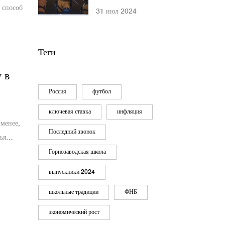
сезон Winline Epic
 способ
31 июл 2024
Standoff 2 с
призовым фондом в
1 миллион рублей
Теги
 в
Россия
футбол
ключевая ставка
инфляция
 менее,
Последний звонок
ья
я
Горнозаводская школа
я
выпускники 2024
ный,
школьные традиции
ФНБ
денций
инговую
экономический рост