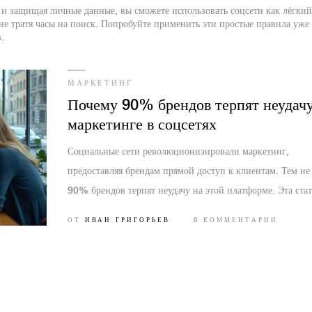
 и защищая личные данные, вы сможете использовать соцсети как лёгкий
не тратя часы на поиск. Попробуйте применить эти простые правила уже
.
МАРКЕТИНГ
Почему 90% брендов терпят неудачу
маркетинге в соцсетях
Социальные сети революционизировали маркетинг,
предоставляя брендам прямой доступ к клиентам. Тем не
90% брендов терпят неудачу на этой платформе. Эта стат
исследует причины таких провалов, начиная от отсутстви
ОТ
ИВАН ГРИГОРЬЕВ
0 КОММЕНТАРИИ
индивидуальности бренда до неграмотного использовани
аналитики. Известные эксперты, такие как Григорий Чар
делятся советами о будущем тенденций. Понимание тен
и корректировка стратегии могут изменить вашу маркет
кампанию.