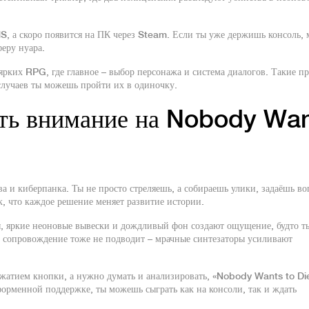
|S, а скоро появится на ПК через Steam. Если ты уже держишь консоль,
феру нуара.
рких RPG, где главное – выбор персонажа и система диалогов. Такие п
случаев ты можешь пройти их в одиночку.
ить внимание на Nobody Wa
ва и киберпанка. Ты не просто стреляешь, а собираешь улики, задаёшь в
к, что каждое решение меняет развитие истории.
ы, яркие неоновые вывески и дождливый фон создают ощущение, будто т
 сопровождение тоже не подводит – мрачные синтезаторы усиливают
ажатием кнопки, а нужно думать и анализировать, «Nobody Wants to Die
орменной поддержке, ты можешь сыграть как на консоли, так и ждать