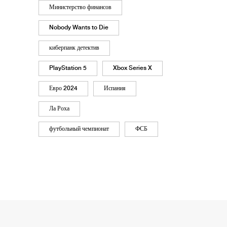
ких
Министерство финансов
Nobody Wants to Die
киберпанк детектив
PlayStation 5
Xbox Series X
Евро 2024
Испания
Ла Роха
футбольный чемпионат
ФСБ