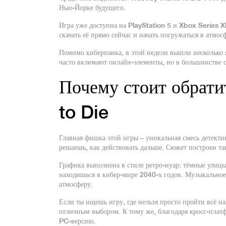
Нью‑Йорке будущего.
Игра уже доступна на PlayStation 5 и Xbox Series X
скачать её прямо сейчас и начать погружаться в атмос
Помимо киберпанка, в этой недели вышли несколько я
часто включают онлайн‑элементы, но в большинстве 
Почему стоит обрат
to Die
Главная фишка этой игры – уникальная смесь детекти
решаешь, как действовать дальше. Сюжет построен та
Графика выполнена в стиле ретро‑нуар: тёмные улиц
находишься в кибер‑мире 2040‑х годов. Музыкальное
атмосферу.
Если ты ищешь игру, где нельзя просто пройти всё н
отличным выбором. К тому же, благодаря кросс‑платф
PC‑версию.