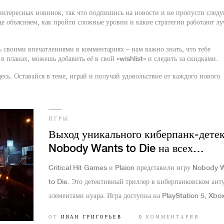
интересных новинок, так что подпишись на новости и не пропусти след
де объясняем, как пройти сложные уровни и какие стратегии работают л
 своими впечатлениями в комментариях – нам важно знать, что тебе
в планах, можешь добавить её в свой «wishlist» и следить за скидками.
десь. Оставайся в теме, играй и получай удовольствие от каждого нового
ИГРЫ
Выход уникального киберпанк-дете
Nobody Wants to Die на всех
платформах
Critical Hit Games и Plaion представили игру Nobody 
to Die. Это детективный триллер в киберпанковском ант
элементами нуара. Игра доступна на PlayStation 5, Xbo
Series X|S и скоро на ПК через Steam. Игроки погружаю
ОТ
ИВАН ГРИГОРЬЕВ
0 КОММЕНТАРИИ