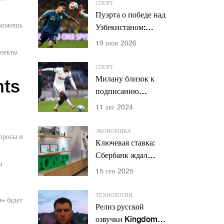
СПОРТ
Пуэрта о победе над
 можешь
Узбекистаном:
«Доминировали в
19 июн 2026
центре поля»
роекты
СПОРТ
Милану близок к
nts
подписанию
защитника из
11 авг 2024
Тоттенхэма: детали
трансфера
ЭКОНОМИКА
опросы и
Ключевая ставка:
Сбербанк ждал
ы
16% в сентябре, ЦБ
15 сен 2025
снизил до 17% и
сохраняет жесткий
ТЕХНОЛОГИИ
» будет
курс
Релиз русской
озвучки Kingdom