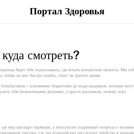
Портал Здоровья
 куда смотреть?
траница будет тебе подсказывать, где искать интересные проекты. Мы со
, чтобы ты мог быстро понять, стоит ли тратить время.
от блокбастеров с огромными бюджетами до инди‑шедевров, которые могу
узить тебя бесконечными деталями, а просто расскажем, почему игра
 где мир выглядит мрачным, а технологии поднимают вопросы о человек
етективный триллер, где два полицейских расследуют убийства в неонов