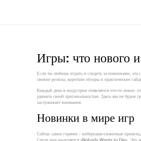
Игры: что нового и
Если ты любишь играть и следить за новинками, эта с
свежие релизы, короткие обзоры и практические гайды
Каждый день в индустрии появляется что‑то новое: 
удивить своей оригинальностью. Здесь мы не будем гр
заслуживает внимания.
Новинки в мире игр
Сейчас самое горячее – киберпанк‑сюжетные проекты,
Среди них выделяется «Nobody Wants to Die». Это д