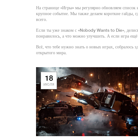
На странице «Игры» мы регулярно обновляем список 
крупное событие. Мы также делаем короткие гайды, г
всего.
Если ты уже знаком с «Nobody Wants to Die», делись
понравилось, а что можно улучшить. А если игра ещё 
Всё, что тебе нужно знать о новых играх, собралось з
открытого мира.
18
ИЮЛЯ