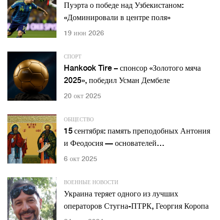
Пуэрта о победе над Узбекистаном:
«Доминировали в центре поля»
19 июн 2026
СПОРТ
Hankook Tire – спонсор «Золотого мяча
2025», победил Усман Дембеле
20 окт 2025
ОБЩЕСТВО
15 сентября: память преподобных Антония
и Феодосия — основателей
Киево‑Печерской лавры
6 окт 2025
ВОЕННЫЕ НОВОСТИ
Украина теряет одного из лучших
операторов Стугна-ПТРК, Георгия Коропа