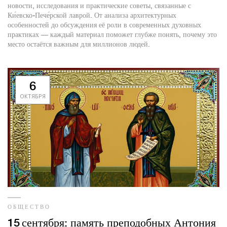
новости, исследования и практические советы, связанные с
Ки́евско‑Пече́рской лаврой. От анализа архитектурных
особенностей до обсуждения её роли в современных духовных
практиках — каждый материал поможет глубже понять, почему это
место остаётся важным для миллионов людей.
6
ОКТЯБРЯ
ОБЩЕСТВО
15 сентября: память преподобных Антония