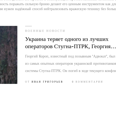
жность поражать сильную броню делают его ценным инструментом как дл
вам нужен надёжный способ нейтрализовать вражескую технику без боль
ВОЕННЫЕ НОВОСТИ
Украина теряет одного из лучших
операторов Стугна-ПТРК, Георгия
Коропа
Георгий Короп, известный под позывным 'Адвокат', был
из самых опытных операторов украинской противотанко
системы Стугна-ПТРК. Он погиб в ходе текущего конфли
Россией. Потеря Коропа является значительным ударом п
ОТ
ИВАН ГРИГОРЬЕВ
0 КОММЕНТАРИИ
военным возможностям Украины.