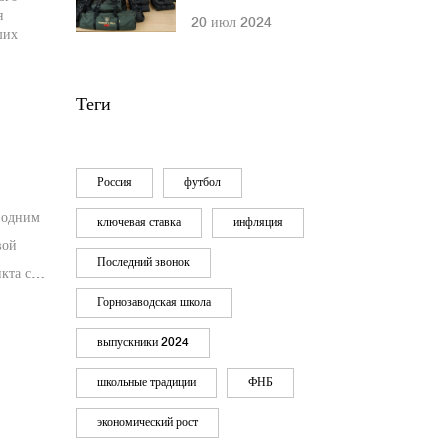
Мурманской
я
20 июл 2024
ших
области передали
тактические сумки
участникам
Теги
спецоперации
Россия
футбол
 одним
ключевая ставка
инфляция
вой
Последний звонок
кта с
о
Горнозаводская школа
выпускники 2024
школьные традиции
ФНБ
экономический рост