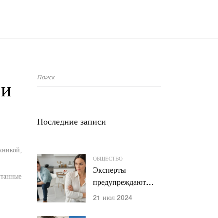
 и
Последние записи
хникой,
ОБЩЕСТВО
Эксперты
итанные
предупреждают
россиян о факторах,
21 июл 2024
разрушительных