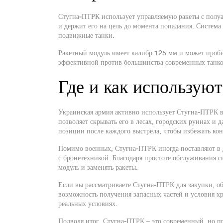
Стугна‑ПТРК использует управляемую ракеты с полуа
и держит его на цель до момента попадания. Система
подвижные танки.
Ракетный модуль имеет калибр 125 мм и может проби
эффективной против большинства современных танко
Где и как использую
Украинская армия активно использует Стугна‑ПТРК в
позволяет скрывать его в лесах, городских руинах и 
позиции после каждого выстрела, чтобы избежать кон
Помимо военных, Стугна‑ПТРК иногда поставляют в д
с бронетехникой. Благодаря простоте обслуживания с
модуль и заменять ракеты.
Если вы рассматриваете Стугна‑ПТРК для закупки, об
возможность получения запасных частей и условия хр
реальных условиях.
Подводя итог, Стугна‑ПТРК – это современный, но п