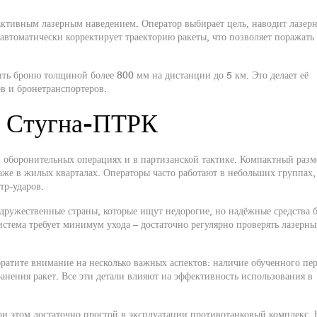
ктивным лазерным наведением. Оператор выбирает цель, наводит лазер
 автоматически корректирует траекторию ракеты, что позволяет поражать
ть броню толщиной более 800 мм на дистанции до 5 км. Это делает её
в и бронетранспортеров.
т Стугна‑ПТРК
 оборонительных операциях и в партизанской тактике. Компактный разм
даже в жилых кварталах. Операторы часто работают в небольших группах,
тр-ударов.
ружественные страны, которые ищут недорогие, но надёжные средства 
истема требует минимум ухода – достаточно регулярно проверять лазерн
ратите внимание на несколько важных аспектов: наличие обученного пер
анения ракет. Все эти детали влияют на эффективность использования в
ри этом достаточно простой в эксплуатации противотанковый комплекс. 