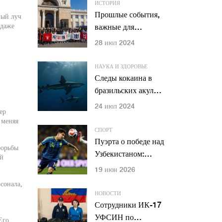
для семей
ИСТОРИЯ
Прошлые события,
ный луч
 даже
важные для
современности:
28 июл 2024
исторический обзор
НАУКА И ЗДОРОВЬЕ
Следы кокаина в
бразильских акулах
вызывают тревогу
24 июл 2024
ер
ученых
 меняя
СПОРТ
Пуэрта о победе над
борьбы
Узбекистаном:
ый
«Доминировали в
19 июн 2026
центре поля»
сонала,
НОВОСТИ
Сотрудники ИК-17
УФСИН по
Его