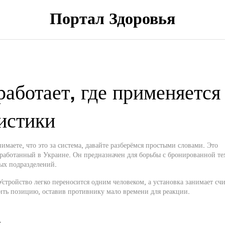
Портал Здоровья
аботает, где применяется
истики
маете, что это за система, давайте разберёмся простыми словами. Это
работанный в Украине. Он предназначен для борьбы с бронированной те
ых подразделений.
стройство легко переносится одним человеком, а установка занимает сч
нить позицию, оставив противнику мало времени для реакции.
а