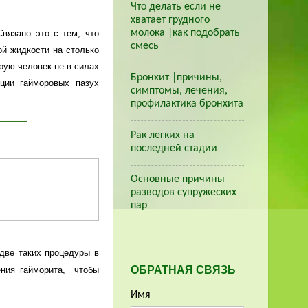
Что делать если не
хватает грудного
молока |как подобрать
С
вязано это с тем, что
смесь
ой жидкости на столько
р
у
ю человек не в силах
Бронхит |причины,
ции гайморовых пазух
симптомы, лечения,
профилактика бронхита
_____
Рак легких на
последней стадии
Основные причины
разводов супружеских
пар
две таких процедуры в
ОБРАТНАЯ СВЯЗЬ
ения гайморита, чтобы
Имя