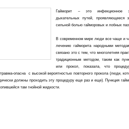
Гайморит – это инфекционное за
дыхательных
путей, проявляющееся 
сильной болью гайморовых и лобных паз
В современном мире люди все чаще и 
лечению гайморита народными метода
связано это с тем, что многолетняя пра
традиционным методом, таким как пун
или прокол, показала, что процеду
 травма-опасна с высокой вероятностью повторного прокола (люди, ко
дически должны проходить эту процедуру еще раз и еще). Пункция гай
опившейся там гнойной жидкости.