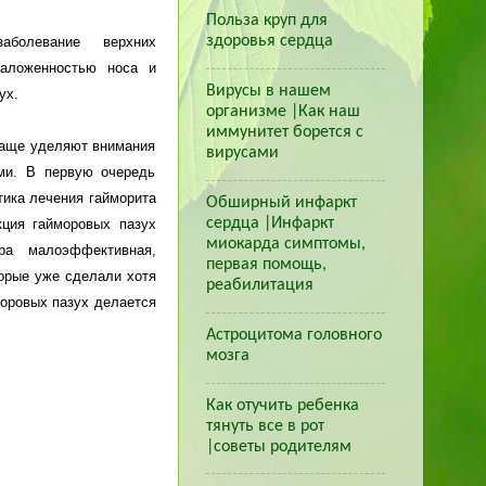
Польза круп для
здоровья сердца
болевани
е
верхних
заложенностью носа и
Вирусы в нашем
ух.
организме |Как наш
иммунитет борется с
чаще уделяют внимания
вирусами
ми. В первую очередь
ктика лечения гайморита
Обширный инфаркт
сердца |Инфаркт
кция гайморовых пазух
миокарда симптомы,
ра малоэффективная,
первая помощь,
торые уже сделали хотя
реабилитация
моровых пазух делается
Астроцитома головного
мозга
Как отучить ребенка
тянуть все в рот
|cоветы родителям