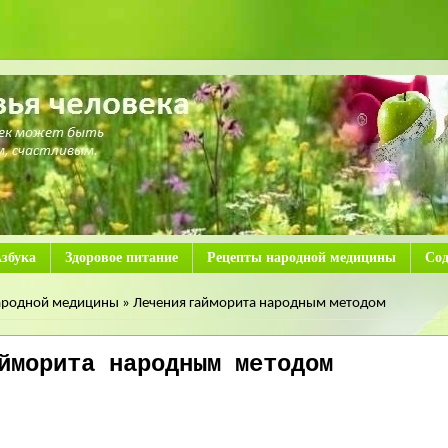
збука
Здоровое питание
Рецепты народной медицины
Со
ародной медицины »
Лечения гайморита народным методом
йморита народным методом