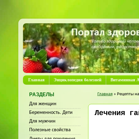
Главная
Энциклопедия болезней
Витаминная А
Главная
» Рецепты н
РАЗДЕЛЫ
Для женщин
Лечения га
Беременность. Дети
Для мужчин
Полезные свойства
Диеты для похудения