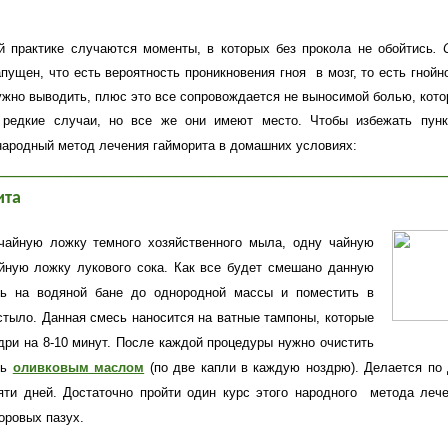
й практике случаются моменты, в которых без прокола не обойтись
.
апущен, что есть вероятность проникновения гноя в мозг, то есть гнойн
нужно выводить, плюс это все сопровождается не выносимой болью, кото
 редкие случаи, но все же они имеют место. Чтобы избежать пунк
народный метод лечения гайморита в домашних условиях:
__________________________________________________
ита
чайную ложку темного хозяйственного мыла, одну чайную
йную ложку лукового сока. Как все будет смешано данную
ть на водяной бане до однородной массы и поместить в
стыло. Данная смесь наносится на ватные тампоны, которые
дри на 8-10 минут. После каждой процедуры нужно очистить
ть
оливковым маслом
(по две капли в каждую ноздрю). Делается по 
яти дней. Достаточно пройти один курс этого народного метода леч
оровых пазух.