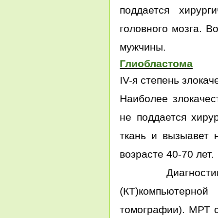
поддается хирург
головного мозга. В
мужчины.
Глиобластома
IV-я степень злокач
Наиболее злокачест
не поддается хиру
ткань и вызыавет 
возрасте 40-70 лет.
Диагностика 
(КТ)компьютерно
томографии). МРТ 