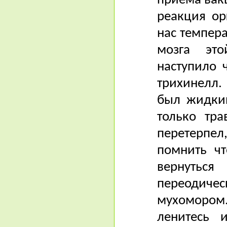
приёма вак
реакция ор
нас темпера
мозга эт
наступило 
трихинелл.
был жидкий
только тр
перетерпел
помнить ч
вернутьс
переодичес
мухомором
ленитесь 