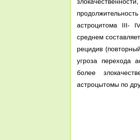
злокачественност
продолжительнос
астроцитома III- 
среднем составляет
рецидив (повторный
угроза перехода а
более злокачест
астроцытомы по дру