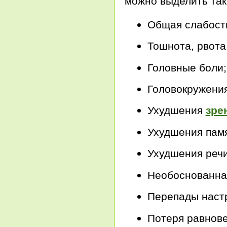
можно выделить так
Общая слабост
Тошнота, рвота
Головные боли;
Головокружения
Ухудшения
зре
Ухудшения памя
Ухудшения речи
Необоснованна
Перепады наст
Потеря равнове