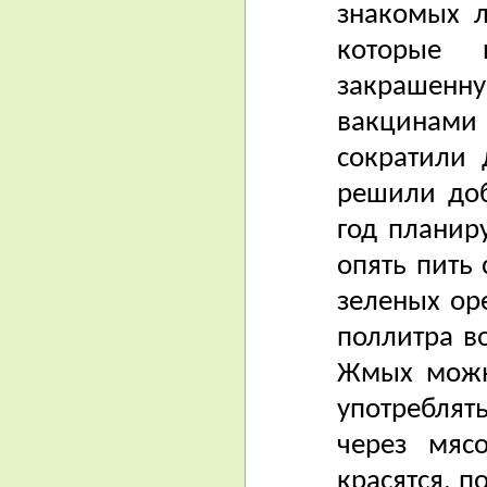
знакомых л
которые 
закрашен
вакцинами 
сократили 
решили доб
год планир
опять пить
зеленых ор
поллитра в
Жмых можно
употребля
через мяс
красятся, п