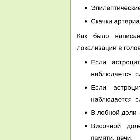
Эпилептические
Скачки артериа
Как было написа
локализации в голо
Если астроци
наблюдается сл
Если астроц
наблюдается сл
В лобной доли 
Височной дол
памяти, речи.