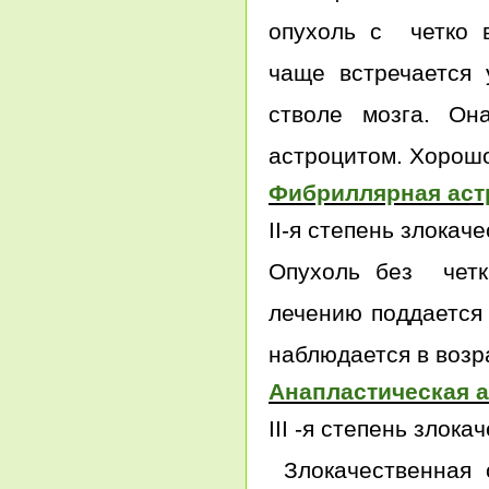
опухоль с четко 
чаще встречается 
стволе мозга. Он
астроцитом. Хорошо
Фибриллярная аст
II-я степень злокач
Опухоль без четк
лечению поддается 
наблюдается в возра
Анапластическая 
III -я степень злока
Злокачественная о