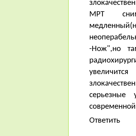
злокачестве
МРТ снимк
медленный(н
неоперабел
-Нож",но т
радиохирур
увеличится
злокачестве
серьезные 
современной 
Ответить