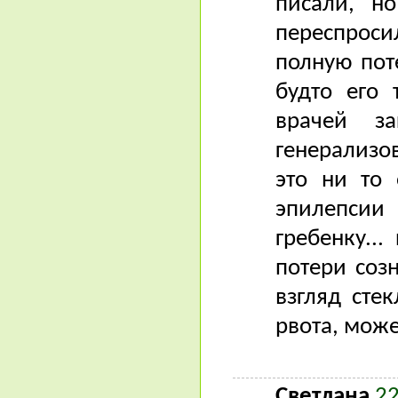
писали, н
переспроси
полную пот
будто его 
врачей за
генерализо
это ни то 
эпилепсии 
гребенку..
потери соз
взгляд сте
рвота, може
Светлана
22