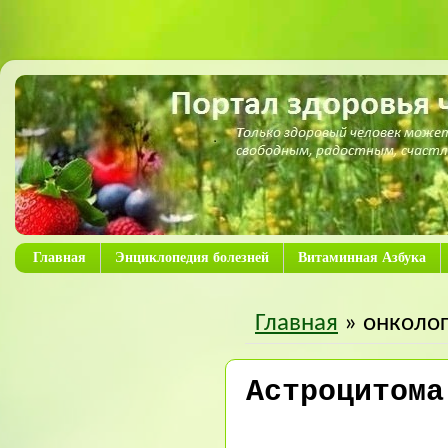
Главная
Энциклопедия болезней
Витаминная Азбука
Главная
» онколо
Астроцитома