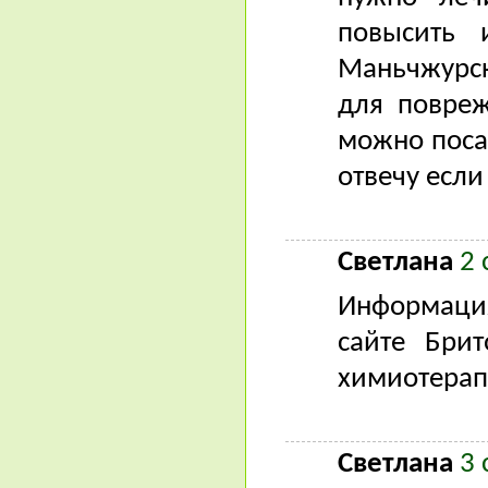
повысить 
Маньчжурск
для повреж
можно посад
отвечу если
Светлана
2 
Информация
сайте Бри
химиотерап
Светлана
3 