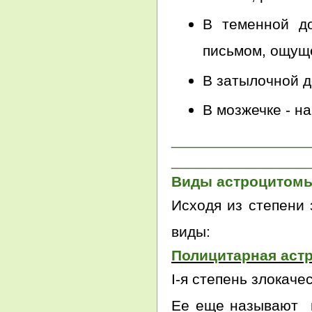
В теменной до
письмом, ощущ
В затылочной д
В мозжечке - н
________________
________________
Виды астроцитом
Исходя из степени 
виды:
Полицитарная аст
I-я степень злокаче
Ее еще называют