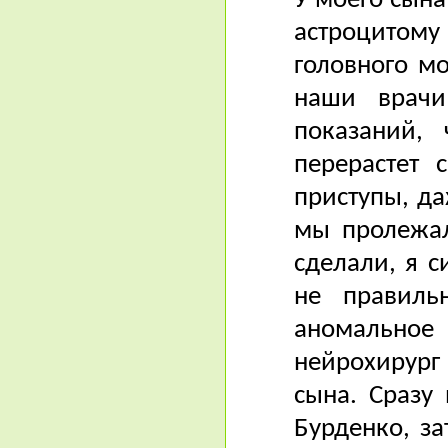
У моего сына
астроцитом
головного мо
наши врачи
показаний,
перерастет 
приступы, д
мы пролежал
сделали, я с
не правиль
аномальное
нейрохирург
сына. Сразу
Бурденко, з