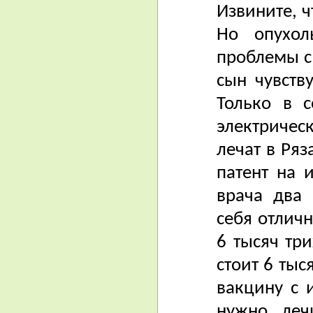
Извините, ч
Но опухол
проблемы с 
сын чувств
Только в с
электричес
лечат в Ряз
патент на 
врача два 
себя отлич
6 тысяч тр
стоит 6 ты
вакцину с 
нужно леч