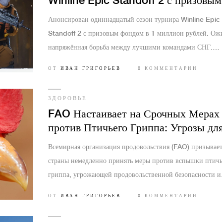
Winline Epic Standoff 2 с призовым
фондом в 1 миллион рублей
Анонсирован одиннадцатый сезон турнира Winline Epic
Standoff 2 с призовым фондом в 1 миллион рублей. Ож
напряжённая борьба между лучшими командами СНГ.
Организатором выступает Winline. Даты и участники пок
ОТ
ИВАН ГРИГОРЬЕВ
0 КОММЕНТАРИИ
неизвестны, но зрителей ждёт захватывающее зрелище.
ЗДОРОВЬЕ
FAO Настаивает на Срочных Мерах
против Птичьего Гриппа: Угрозы дл
Продуктовой Безопасности и Здоров
Всемирная организация продовольствия (FAO) призывае
страны немедленно принять меры против вспышки птичь
гриппа, угрожающей продовольственной безопасности и
здоровью животных и людей. Эта чрезвычайная ситуация
ОТ
ИВАН ГРИГОРЬЕВ
0 КОММЕНТАРИИ
требует координированных усилий властей, фермеров и
ветеринаров.