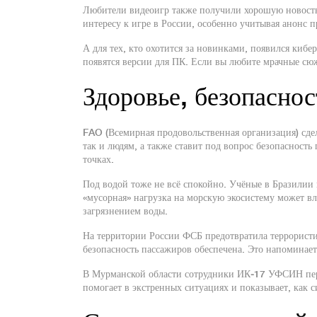
Любители видеоигр также получили хорошую новост
интересу к игре в России, особенно учитывая анонс 
А для тех, кто охотится за новинками, появился киб
появятся версии для ПК. Если вы любите мрачные сю
Здоровье, безопаснос
FAO (Всемирная продовольственная организация) сде
так и людям, а также ставит под вопрос безопасность
точках.
Под водой тоже не всё спокойно. Учёные в Бразилии
«мусорная» нагрузка на морскую экосистему может влия
загрязнением воды.
На территории России ФСБ предотвратила террористи
безопасность пассажиров обеспечена. Это напоминает
В Мурманской области сотрудники ИК‑17 УФСИН пере
помогает в экстренных ситуациях и показывает, как 