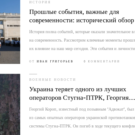
ИСТОРИЯ
Прошлые события, важные для
современности: исторический обзор
История полна событий, которые оказали значительное в
на современность. Рассмотрим ключевые моменты прошл
их влияние на наш мир сегодня. Эти события и личности
забывать, так как они формируют наше настоящее и буду
ОТ
ИВАН ГРИГОРЬЕВ
0 КОММЕНТАРИИ
ВОЕННЫЕ НОВОСТИ
Украина теряет одного из лучших
операторов Стугна-ПТРК, Георгия
Коропа
Георгий Короп, известный под позывным 'Адвокат', был
из самых опытных операторов украинской противотанко
системы Стугна-ПТРК. Он погиб в ходе текущего конфли
Россией. Потеря Коропа является значительным ударом п