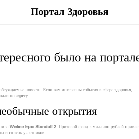
Портал Здоровья
тересного было на портал
обсуждаемые новости. Если вам интересны события в сфере здоровья,
али по адресу.
необычные открытия
рнира
Winline Epic Standoff 2
. Призовой фонд в миллион рублей привле
ы и список участников.