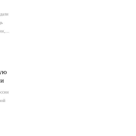
дали
щь
ии,
чных
ую
ии
оссии
ной
и
я.