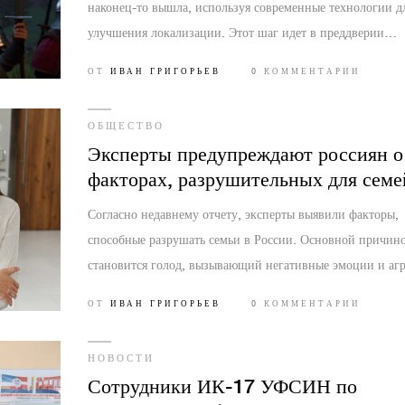
наконец-то вышла, используя современные технологии д
улучшения локализации. Этот шаг идет в преддверии
ожидаемого релиза Kingdom Come Deliverance 2,
ОТ
ИВАН ГРИГОРЬЕВ
0 КОММЕНТАРИИ
запланированного на 2024 год.
ОБЩЕСТВО
Эксперты предупреждают россиян о
факторах, разрушительных для семе
Согласно недавнему отчету, эксперты выявили факторы,
способные разрушать семьи в России. Основной причин
становится голод, вызывающий негативные эмоции и агр
Экономический кризис усиливает финансовое давление 
ОТ
ИВАН ГРИГОРЬЕВ
0 КОММЕНТАРИИ
домохозяйства, что ведет к росту напряжения и конфликт
семейном кругу.
НОВОСТИ
Сотрудники ИК-17 УФСИН по