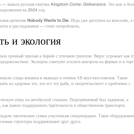
ь — вышла русская озвучка
Kingdom Come: Deliverance
. Это шаг к бо
продолжения на 2024 год.
ерпанк‑детектив
Nobody Wants to Die
. Игра уже доступна на консолях, а 
жеты и расследования — стоит попробовать.
ть и экология
лала срочный призыв к борьбе с птичьим гриппом. Вирус угрожает как п
 продовольствия. Эксперты советуют усилить контроль на фермах и в тор
 нашли следы кокаина в мышцах и печени 13 акул‑хвостоколов. Такая
ть на здоровье тех, кто ест эту рыбу, и свидетельствует о проблемах с
ческую атаку на автобусной станции. Подозреваемый был задержан, а
, как важно поддерживать бдительность в общественном транспорте.
дали тактические сумки участникам спецоперации. Такое оборудовани
силовые структуры поддерживают друг друга.