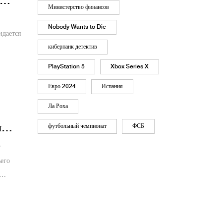
Министерство финансов
Nobody Wants to Die
идается
киберпанк детектив
а
PlayStation 5
Xbox Series X
Евро 2024
Испания
Ла Роха
я
футбольный чемпионат
ФСБ
ья
т
его