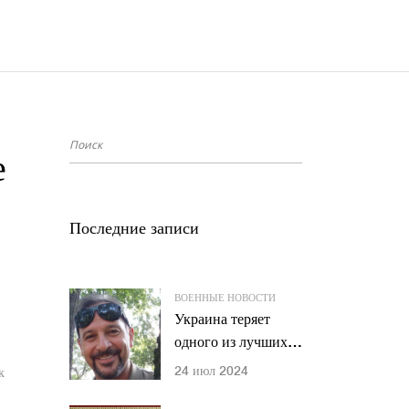
е
Последние записи
ВОЕННЫЕ НОВОСТИ
Украина теряет
одного из лучших
операторов Стугна-
24 июл 2024
к
ПТРК, Георгия