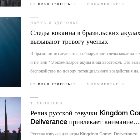
ОТ
ИВАН ГРИГОРЬЕВ
0 КОММЕНТАРИИ
военным возможностям Украины.
НАУКА И ЗДОРОВЬЕ
Следы кокаина в бразильских акула
вызывают тревогу ученых
В Бразилии исследователи обнаружили следы кокаина в
и печени 13 экземпляров акулы вида хвостокол. Это выз
беспокойство по поводу потенциального воздействия на
здоровье людей, поскольку мясо этих акул часто употребл
ОТ
ИВАН ГРИГОРЬЕВ
0 КОММЕНТАРИИ
пищу. Обнаружение кокаина указывает на его проникнов
морскую экосистему через сточные воды или другие ист
ТЕХНОЛОГИИ
Релиз русской озвучки Kingdom Co
Deliverance привлекает внимание
геймеров
Русская озвучка для игры Kingdom Come: Deliverance