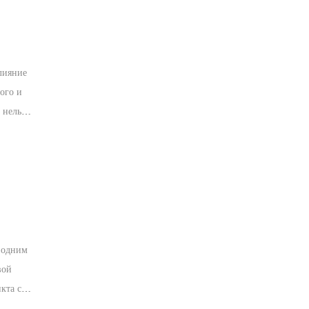
лияние
ого и
 нельзя
щее.
 одним
вой
кта с
о