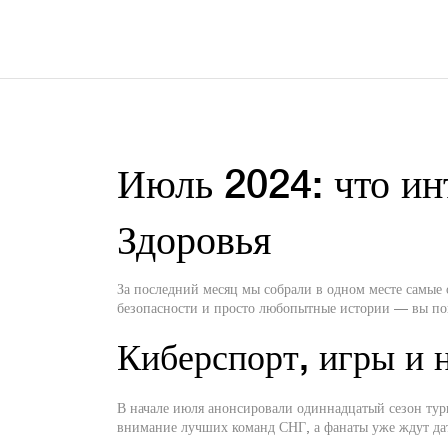
Июль 2024: что ин
Здоровья
За последний месяц мы собрали в одном месте самые 
безопасности и просто любопытные истории — вы поп
Киберспорт, игры и 
В начале июля анонсировали одиннадцатый сезон ту
внимание лучших команд СНГ, а фанаты уже ждут дат