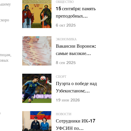
Коропа
ОБЩЕСТВО
льшему
15 сентября: память
преподобных
скоро
Антония и
6 окт 2025
Феодосия —
основателей
ЭКОНОМИКА
Киево‑Печерской
Вакансии Воронеж:
лавры
самые высокие
тицам,
говых
зарплаты 2025 —
8 сен 2025
от IT-директоров до
косметологов
СПОРТ
Пуэрта о победе над
Узбекистаном:
«Доминировали в
19 июн 2026
центре поля»
е
НОВОСТИ
Сотрудники ИК-17
УФСИН по