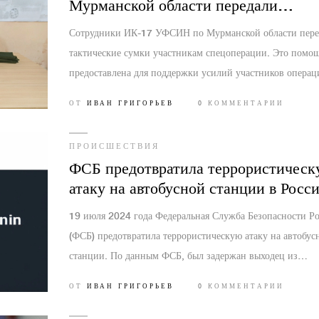
Мурманской области передали
тактические сумки участникам
Сотрудники ИК-17 УФСИН по Мурманской области пере
спецоперации
тактические сумки участникам спецоперации. Это помо
предоставлена для поддержки усилий участников операц
которые получили необходимое оборудование. В статье
ОТ
ИВАН ГРИГОРЬЕВ
0 КОММЕНТАРИИ
подчеркивается важная роль УФСИН в поддержке разли
операций и обеспечении необходимых ресурсов.
ПРОИСШЕСТВИЯ
ФСБ предотвратила террористическ
атаку на автобусной станции в Росс
19 июля 2024 года Федеральная Служба Безопасности Р
(ФСБ) предотвратила террористическую атаку на автобус
станции. По данным ФСБ, был задержан выходец из
Центральной Азии, готовивший нападение. Подробност
ОТ
ИВАН ГРИГОРЬЕВ
0 КОММЕНТАРИИ
инцидента и информация о задержанном не разглашаютс