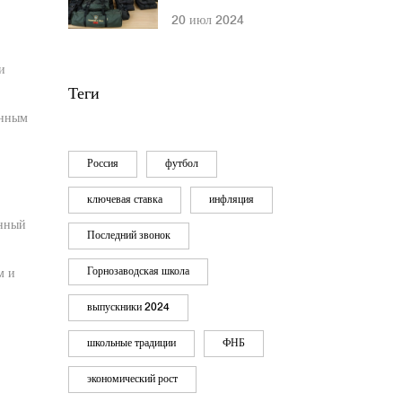
Мурманской
20 июл 2024
области передали
тактические сумки
и
участникам
Теги
спецоперации
енным
Россия
футбол
ключевая ставка
инфляция
ённый
Последний звонок
Горнозаводская школа
м и
выпускники 2024
школьные традиции
ФНБ
экономический рост