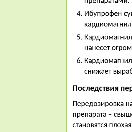
препаратами.
Ибупрофен су
кардиомагнил
Кардиомагнил 
нанесет огро
Кардиомагнил
снижает выраб
Последствия пе
Передозировка на
препарата – свыше
становятся плохая