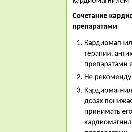
кардиомагнилом т
Сочетание карди
препаратами
Кардиомагнил
терапии, ант
препаратами 
Не рекомендую
Кардиомагнил
дозах понижае
принимать его
кардиомагнил