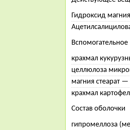
Гидроксид магния
Ацетилсалицилова
Вспомогательное
крахмал кукурузн
целлюлоза микрок
магния стеарат — 
крахмал картофел
Состав оболочки
гипромеллоза (м