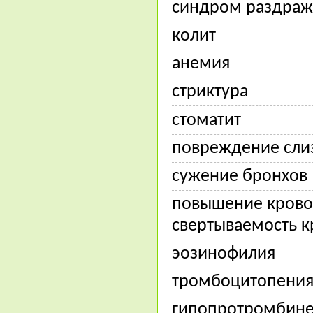
синдром раздраж
колит
анемия
стриктура
стоматит
повреждение сли
сужение бронхов
повышение кровот
свертываемость к
эозинофилия
тромбоцитопени
гипопротромбин