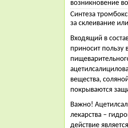
возникновение во
Синтеза тромбокс
за склеивание ил
Входящий в соста
приносит пользу 
пищеварительного
ацетилсалицилова
вещества, соляно
покрываются защ
Важно! Ацетилсал
лекарства – гидро
действие являетс