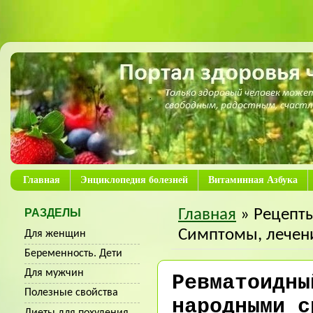
Главная
Энциклопедия болезней
Витаминная Азбука
Главная
» Рецепт
РАЗДЕЛЫ
Симптомы, лечен
Для женщин
Беременность. Дети
Для мужчин
Ревматоидны
Полезные свойства
народными с
Диеты для похудения