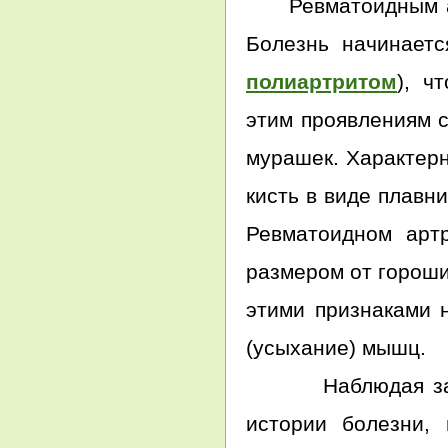
Ревматоидным арт
Болезнь начинаетс
полиартритом
), ч
этим проявлениям с
мурашек. Характерн
кисть в виде плавн
Ревматоидном арт
размером от гороши
этими признаками 
(усыхание) мышц.
Наблюдая за пац
истории болезни,