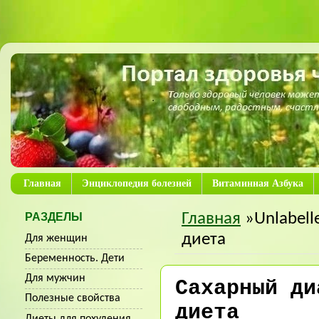
Главная
Энциклопедия болезней
Витаминная Азбука
Главная
»Unlabell
РАЗДЕЛЫ
диета
Для женщин
Беременность. Дети
Для мужчин
Сахарный ди
Полезные свойства
диета
Диеты для похудения