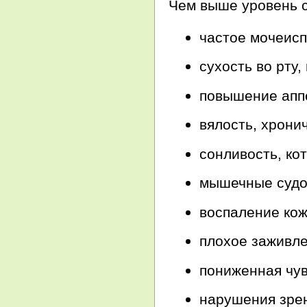
Чем выше уровень с
частое мочеисп
сухость во рту,
повышение апп
вялость, хрони
сонливость, ко
мышечные судор
воспаление кожи
плохое заживле
пониженная чув
нарушения зрен