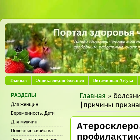
Главная
Энциклопедия болезней
Витаминная Азбука
Главная
» болезни
РАЗДЕЛЫ
|причины призна
Для женщин
Беременность. Дети
Для мужчин
Атеросклеро
Полезные свойства
профилактик
Диеты для похудения