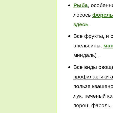
Рыба
, особенн
лосось
форель
здесь
.
Все фрукты, и 
апельсины,
ма
миндаль) .
Все виды овоще
профилактики 
пользе квашено
лук, печеный к
перец, фасоль, 